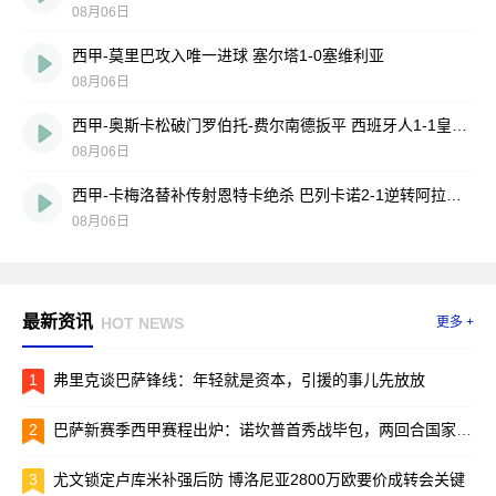
08月06日
西甲-莫里巴攻入唯一进球 塞尔塔1-0塞维利亚
08月06日
西甲-奥斯卡松破门罗伯托-费尔南德扳平 西班牙人1-1皇家社会
08月06日
西甲-卡梅洛替补传射恩特卡绝杀 巴列卡诺2-1逆转阿拉维斯
08月06日
最新资讯
HOT NEWS
更多 +
1
弗里克谈巴萨锋线：年轻就是资本，引援的事儿先放放
2
巴萨新赛季西甲赛程出炉：诺坎普首秀战毕包，两回合国家德比引爆焦点
3
尤文锁定卢库米补强后防 博洛尼亚2800万欧要价成转会关键