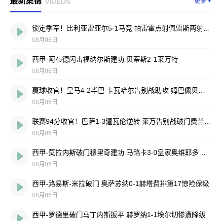
最新集锦
VIDEOS
更多 +
锁定季军！比利亚雷亚尔5-1马竞 帕雷霍点射佩雷斯两射一传
08月06日
西甲-阿布德闪击福纳尔斯建功 贝蒂斯2-1莱万特
08月06日
赢球收官！皇马4-2毕巴 卡瓦哈尔告别战助攻 姆巴佩贝林厄姆破门
08月06日
联赛94分收官！巴萨1-3遭瓦伦逆转 莱万告别战破门费兰献助攻
08月06日
西甲-莫拉内斯破门穆里奇建功 马略卡3-0皇家奥维耶多仍遭降级
08月06日
西甲-路易斯-米拉破门 奥萨苏纳0-1赫塔费排第17惊险保级
08月06日
西甲-罗德里破门马丁内斯扳平 赫罗纳1-1埃尔切惨遭降级