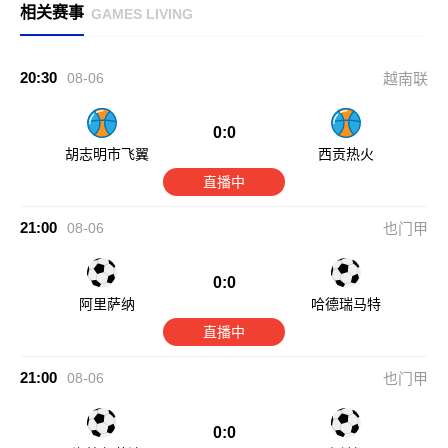
相关赛事
GAMES LIVING
20:30
08-06
越南联
0:0
胡志明市飞翼
西贡热火
直播中
21:00
08-06
也门甲
0:0
阿里萨纳
哈德瑞马特
直播中
21:00
08-06
也门甲
0:0