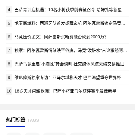
4
巴萨青训迎机遇：10名小将获季前赛征召令 哈姆扎等新星在列
5
戈麦斯爆料：西班牙队首发或藏玄机 阿尔瓦雷斯锁定马竞新赛季蓝图
6
马竞压价尤文：冈萨雷斯买断费能否砍到2000万？
7
独家：阿尔瓦雷斯情绪跌至谷底，马竞"泼脏水"言论激怒阿根廷新星
8
巴萨马竞重启"小蜘蛛"转会谈判 社交媒体风波无碍交易推进
9
维尼修斯独家专访：亚马尔堪称天才 巴西渴望重夺世界杯荣耀
10
18岁天才闪耀欧洲！巴萨小将亚马尔获评赛季最佳新星
热门标签
TAGS