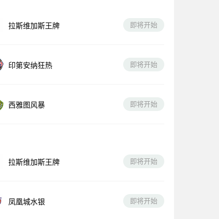
即将开始
拉斯维加斯王牌
即将开始
印第安纳狂热
即将开始
西雅图风暴
即将开始
拉斯维加斯王牌
即将开始
凤凰城水银