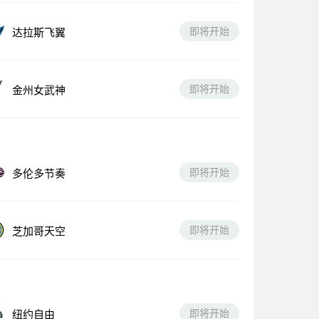
即将开始
达拉斯飞翼
即将开始
金州女武神
即将开始
多伦多节奏
即将开始
芝加哥天空
即将开始
纽约自由