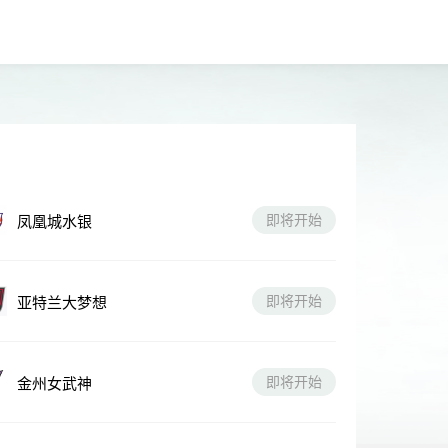
即将开始
凤凰城水银
即将开始
亚特兰大梦想
即将开始
金州女武神