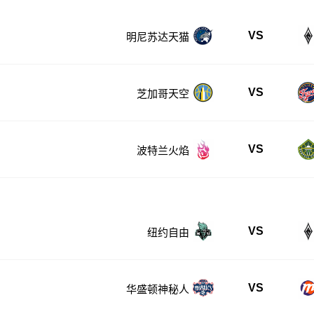
VS
明尼苏达天猫
VS
芝加哥天空
VS
波特兰火焰
VS
纽约自由
VS
华盛顿神秘人