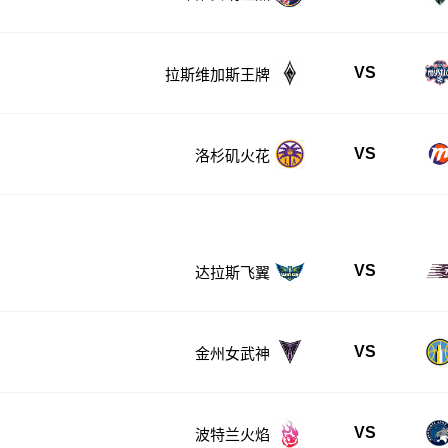
VS
拉斯维加斯王牌
VS
洛杉矶火花
VS
达拉斯飞翼
VS
金州女武神
VS
波特兰火焰