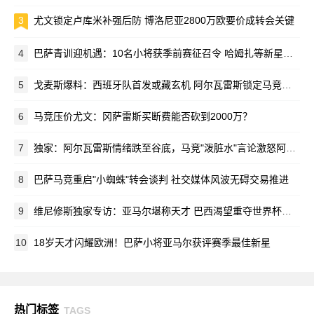
3
尤文锁定卢库米补强后防 博洛尼亚2800万欧要价成转会关键
4
巴萨青训迎机遇：10名小将获季前赛征召令 哈姆扎等新星在列
5
戈麦斯爆料：西班牙队首发或藏玄机 阿尔瓦雷斯锁定马竞新赛季蓝图
6
马竞压价尤文：冈萨雷斯买断费能否砍到2000万？
7
独家：阿尔瓦雷斯情绪跌至谷底，马竞"泼脏水"言论激怒阿根廷新星
8
巴萨马竞重启"小蜘蛛"转会谈判 社交媒体风波无碍交易推进
9
维尼修斯独家专访：亚马尔堪称天才 巴西渴望重夺世界杯荣耀
10
18岁天才闪耀欧洲！巴萨小将亚马尔获评赛季最佳新星
热门标签
TAGS