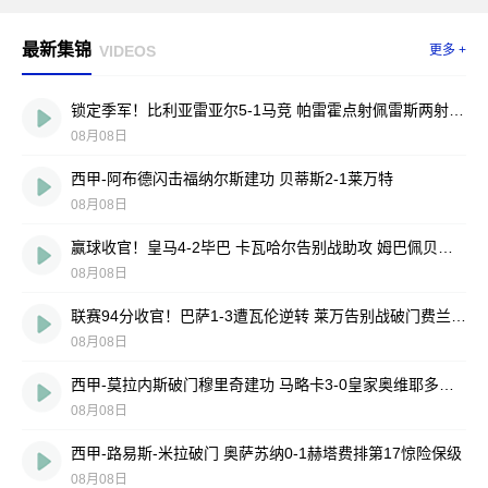
最新集锦
VIDEOS
更多 +
锁定季军！比利亚雷亚尔5-1马竞 帕雷霍点射佩雷斯两射一传
08月08日
西甲-阿布德闪击福纳尔斯建功 贝蒂斯2-1莱万特
08月08日
赢球收官！皇马4-2毕巴 卡瓦哈尔告别战助攻 姆巴佩贝林厄姆破门
08月08日
联赛94分收官！巴萨1-3遭瓦伦逆转 莱万告别战破门费兰献助攻
08月08日
西甲-莫拉内斯破门穆里奇建功 马略卡3-0皇家奥维耶多仍遭降级
08月08日
西甲-路易斯-米拉破门 奥萨苏纳0-1赫塔费排第17惊险保级
08月08日