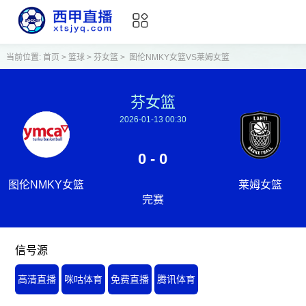
当前位置:
首页
>
篮球
>
芬女篮
>
图伦NMKY女篮VS莱姆女篮
芬女篮
2026-01-13 00:30
0 - 0
图伦NMKY女篮
莱姆女篮
完赛
信号源
高清直播
咪咕体育
免费直播
腾讯体育