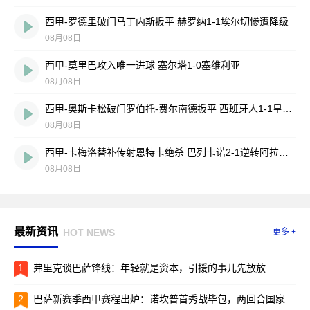
西甲-罗德里破门马丁内斯扳平 赫罗纳1-1埃尔切惨遭降级
08月08日
西甲-莫里巴攻入唯一进球 塞尔塔1-0塞维利亚
08月08日
西甲-奥斯卡松破门罗伯托-费尔南德扳平 西班牙人1-1皇家社会
08月08日
西甲-卡梅洛替补传射恩特卡绝杀 巴列卡诺2-1逆转阿拉维斯
08月08日
最新资讯
HOT NEWS
更多 +
1
弗里克谈巴萨锋线：年轻就是资本，引援的事儿先放放
2
巴萨新赛季西甲赛程出炉：诺坎普首秀战毕包，两回合国家德比引爆焦点